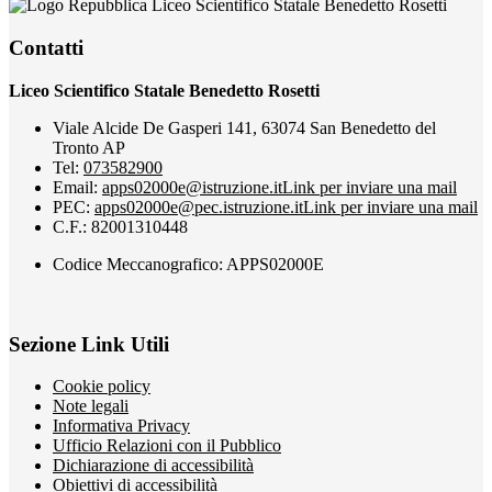
Liceo Scientifico Statale Benedetto Rosetti
Contatti
Liceo Scientifico Statale Benedetto Rosetti
Viale Alcide De Gasperi 141, 63074 San Benedetto del
Tronto AP
Tel:
073582900
Email:
apps02000e@istruzione.it
Link per inviare una mail
PEC:
apps02000e@pec.istruzione.it
Link per inviare una mail
C.F.: 82001310448
Codice Meccanografico: APPS02000E
Sezione Link Utili
Cookie policy
Note legali
Informativa Privacy
Ufficio Relazioni con il Pubblico
Dichiarazione di accessibilità
Obiettivi di accessibilità