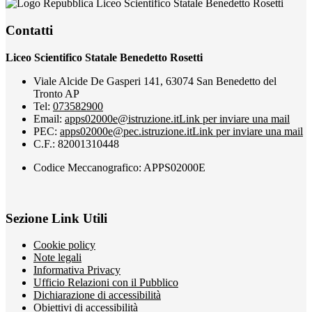
Liceo Scientifico Statale Benedetto Rosetti
Contatti
Liceo Scientifico Statale Benedetto Rosetti
Viale Alcide De Gasperi 141, 63074 San Benedetto del
Tronto AP
Tel:
073582900
Email:
apps02000e@istruzione.it
Link per inviare una mail
PEC:
apps02000e@pec.istruzione.it
Link per inviare una mail
C.F.: 82001310448
Codice Meccanografico: APPS02000E
Sezione Link Utili
Cookie policy
Note legali
Informativa Privacy
Ufficio Relazioni con il Pubblico
Dichiarazione di accessibilità
Obiettivi di accessibilità