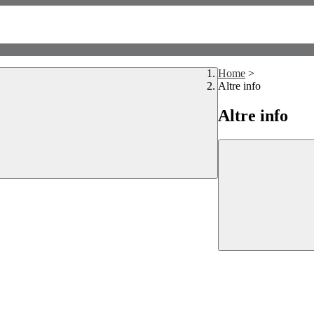
Home
>
Altre info
Altre info