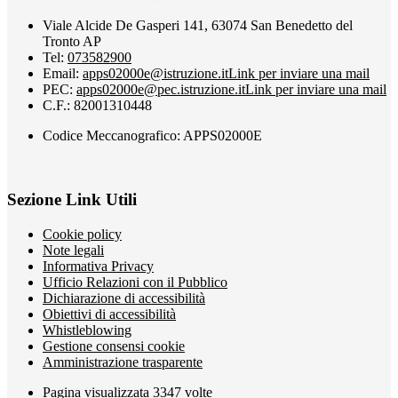
Viale Alcide De Gasperi 141, 63074 San Benedetto del
Tronto AP
Tel:
073582900
Email:
apps02000e@istruzione.it
Link per inviare una mail
PEC:
apps02000e@pec.istruzione.it
Link per inviare una mail
C.F.: 82001310448
Codice Meccanografico: APPS02000E
Sezione Link Utili
Cookie policy
Note legali
Informativa Privacy
Ufficio Relazioni con il Pubblico
Dichiarazione di accessibilità
Obiettivi di accessibilità
Whistleblowing
Gestione consensi cookie
Amministrazione trasparente
Pagina visualizzata
3347
volte