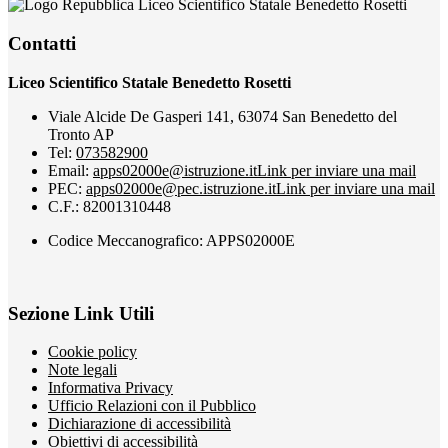
Liceo Scientifico Statale Benedetto Rosetti
Contatti
Liceo Scientifico Statale Benedetto Rosetti
Viale Alcide De Gasperi 141, 63074 San Benedetto del
Tronto AP
Tel:
073582900
Email:
apps02000e@istruzione.it
Link per inviare una mail
PEC:
apps02000e@pec.istruzione.it
Link per inviare una mail
C.F.: 82001310448
Codice Meccanografico: APPS02000E
Sezione Link Utili
Cookie policy
Note legali
Informativa Privacy
Ufficio Relazioni con il Pubblico
Dichiarazione di accessibilità
Obiettivi di accessibilità