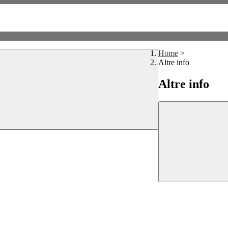
Home
>
Altre info
Altre info