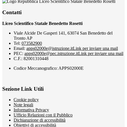
Liceo Scientifico Statale Benedetto Rosetti
Contatti
Liceo Scientifico Statale Benedetto Rosetti
Viale Alcide De Gasperi 141, 63074 San Benedetto del
Tronto AP
Tel:
073582900
Email:
apps02000e@istruzione.it
Link per inviare una mail
PEC:
apps02000e@pec.istruzione.it
Link per inviare una mail
C.F.: 82001310448
Codice Meccanografico: APPS02000E
Sezione Link Utili
Cookie policy
Note legali
Informativa Privacy
Ufficio Relazioni con il Pubblico
Dichiarazione di accessibilità
Obiettivi di accessibilità