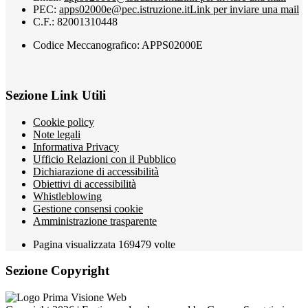
PEC:
apps02000e@pec.istruzione.it
Link per inviare una mail
C.F.: 82001310448
Codice Meccanografico: APPS02000E
Sezione Link Utili
Cookie policy
Note legali
Informativa Privacy
Ufficio Relazioni con il Pubblico
Dichiarazione di accessibilità
Obiettivi di accessibilità
Whistleblowing
Gestione consensi cookie
Amministrazione trasparente
Pagina visualizzata
169479
volte
Sezione Copyright