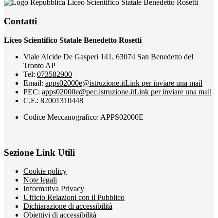
Liceo Scientifico Statale Benedetto Rosetti
Contatti
Liceo Scientifico Statale Benedetto Rosetti
Viale Alcide De Gasperi 141, 63074 San Benedetto del
Tronto AP
Tel:
073582900
Email:
apps02000e@istruzione.it
Link per inviare una mail
PEC:
apps02000e@pec.istruzione.it
Link per inviare una mail
C.F.: 82001310448
Codice Meccanografico: APPS02000E
Sezione Link Utili
Cookie policy
Note legali
Informativa Privacy
Ufficio Relazioni con il Pubblico
Dichiarazione di accessibilità
Obiettivi di accessibilità