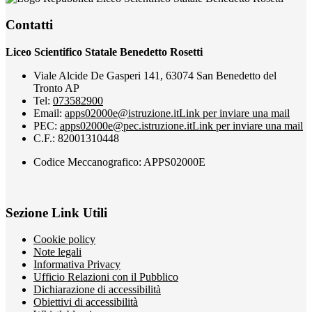
Contatti
Liceo Scientifico Statale Benedetto Rosetti
Viale Alcide De Gasperi 141, 63074 San Benedetto del
Tronto AP
Tel:
073582900
Email:
apps02000e@istruzione.it
Link per inviare una mail
PEC:
apps02000e@pec.istruzione.it
Link per inviare una mail
C.F.: 82001310448
Codice Meccanografico: APPS02000E
Sezione Link Utili
Cookie policy
Note legali
Informativa Privacy
Ufficio Relazioni con il Pubblico
Dichiarazione di accessibilità
Obiettivi di accessibilità