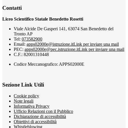
Contatti
Liceo Scientifico Statale Benedetto Rosetti
Viale Alcide De Gasperi 141, 63074 San Benedetto del
Tronto AP
Tel:
073582900
Email:
apps02000e@istruzione.it
Link per inviare una mail
PEC:
apps02000e@pec.istruzione.it
Link per inviare una mail
C.F.: 82001310448
Codice Meccanografico: APPS02000E
Sezione Link Utili
Cookie policy
Note legali
Informativa Privacy
Ufficio Relazioni con il Pubblico
Dichiarazione di accessibilità
Obiettivi di accessibilità
Whistleblowing