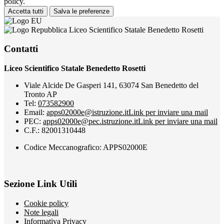
policy.
Accetta tutti
Salva le preferenze
Liceo Scientifico Statale Benedetto Rosetti
Contatti
Liceo Scientifico Statale Benedetto Rosetti
Viale Alcide De Gasperi 141, 63074 San Benedetto del
Tronto AP
Tel:
073582900
Email:
apps02000e@istruzione.it
Link per inviare una mail
PEC:
apps02000e@pec.istruzione.it
Link per inviare una mail
C.F.: 82001310448
Codice Meccanografico: APPS02000E
Sezione Link Utili
Cookie policy
Note legali
Informativa Privacy