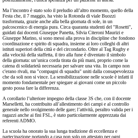
Ma l’incontro è stato solo il preludio all’altro momento, quello della
Festa che, il 7 maggio, ha visto la Rotonda di viale Buozzi
trasformata, grazie anche alla bella giornata di sole, in un
palcoscenico di energia pura. Circa quaranta studenti del "Rosetti",
guidati dai docenti Giuseppe Panetta, Silvia Citeroni Maurizi e
Giuseppe Marino, si sono messi alla prova in discipline che fondono
coordinazione e spirito di squadra, insieme ai loro colleghi di altri
istituti superiori della città e del circondario. Oltre al Tag Rugby e
alla velocità della staffetta, il tiro alla fune è diventato il simbolo
della giornata: un’unica corda tirata da più mani, proprio come la
catena di solidarietà necessaria per salvare una vita. In campo non
c'erano rivali, ma "compagni di squadra" uniti dalla consapevolezza
che da soli non si vince. La sensibilizzazione nelle scuole è infatti il
momento fondamentale per spiegare ai giovani come un piccolo
gesto possa fare la differenza.
A corollario l’ulteriore impegno della classe 3S che, con il docente
Marselletti, ha contribuito all’allestimento dei campi e al controllo
generale nello svolgimento delle gare; l’attività, peraltro valida per i
ragazzi anche ai fini FSL, è stato particolarmente apprezzata dai
referenti ADMO.
La scuola ha onorato la sua lunga tradizione di eccellenza e
partecipazione portando a casa non solo un attestato per ogni