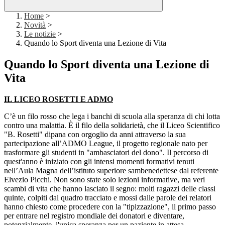
Home
>
Novità
>
Le notizie
>
Quando lo Sport diventa una Lezione di Vita
Quando lo Sport diventa una Lezione di
Vita
IL LICEO ROSETTI E ADMO
C’è un filo rosso che lega i banchi di scuola alla speranza di chi lotta
contro una malattia. È il filo della solidarietà, che il Liceo Scientifico
"B. Rosetti" dipana con orgoglio da anni attraverso la sua
partecipazione all’ADMO League, il progetto regionale nato per
trasformare gli studenti in "ambasciatori del dono". Il percorso di
quest'anno è iniziato con gli intensi momenti formativi tenuti
nell’Aula Magna dell’istituto superiore sambenedettese dal referente
Elvezio Picchi. Non sono state solo lezioni informative, ma veri
scambi di vita che hanno lasciato il segno: molti ragazzi delle classi
quinte, colpiti dal quadro tracciato e mossi dalle parole dei relatori
hanno chiesto come procedere con la "tipizzazione", il primo passo
per entrare nel registro mondiale dei donatori e diventare,
potenzialmente, l'unica speranza per un paziente in attesa.