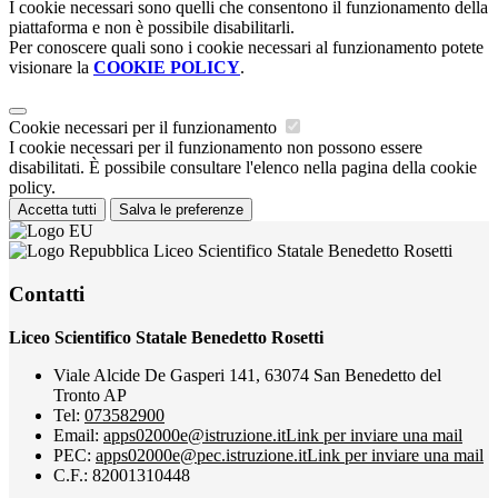
I cookie necessari sono quelli che consentono il funzionamento della
piattaforma e non è possibile disabilitarli.
Per conoscere quali sono i cookie necessari al funzionamento potete
visionare la
COOKIE POLICY
.
Cookie necessari per il funzionamento
I cookie necessari per il funzionamento non possono essere
disabilitati. È possibile consultare l'elenco nella pagina della cookie
policy.
Accetta tutti
Salva le preferenze
Liceo Scientifico Statale Benedetto Rosetti
Contatti
Liceo Scientifico Statale Benedetto Rosetti
Viale Alcide De Gasperi 141, 63074 San Benedetto del
Tronto AP
Tel:
073582900
Email:
apps02000e@istruzione.it
Link per inviare una mail
PEC:
apps02000e@pec.istruzione.it
Link per inviare una mail
C.F.: 82001310448