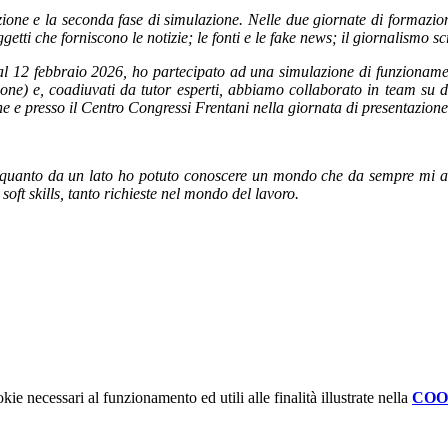
azione e la seconda fase di simulazione. Nelle due giornate di formazion
getti che forniscono le notizie; le fonti e le fake news; il giornalismo scr
al 12 febbraio 2026, ho partecipato ad una simulazione di funzionamen
ne) e, coadiuvati da tutor esperti, abbiamo collaborato in team su diver
e e presso il Centro Congressi Frentani nella giornata di presentazione 
n quanto da un lato ho potuto conoscere un mondo che da sempre mi aff
oft skills, tanto richieste nel mondo del lavoro.
kie necessari al funzionamento ed utili alle finalità illustrate nella
COO