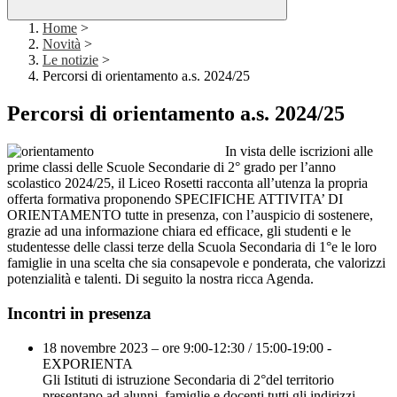
Home
>
Novità
>
Le notizie
>
Percorsi di orientamento a.s. 2024/25
Percorsi di orientamento a.s. 2024/25
In vista delle iscrizioni alle
prime classi delle Scuole Secondarie di 2° grado per l’anno
scolastico 2024/25, il Liceo Rosetti racconta all’utenza la propria
offerta formativa proponendo SPECIFICHE ATTIVITA’ DI
ORIENTAMENTO tutte in presenza, con l’auspicio di sostenere,
grazie ad una informazione chiara ed efficace, gli studenti e le
studentesse delle classi terze della Scuola Secondaria di 1°e le loro
famiglie in una scelta che sia consapevole e ponderata, che valorizzi
potenzialità e talenti. Di seguito la nostra ricca Agenda.
Incontri in presenza
18 novembre 2023 – ore 9:00-12:30 / 15:00-19:00 -
EXPORIENTA
Gli Istituti di istruzione Secondaria di 2°del territorio
presentano ad alunni, famiglie e docenti tutti gli indirizzi