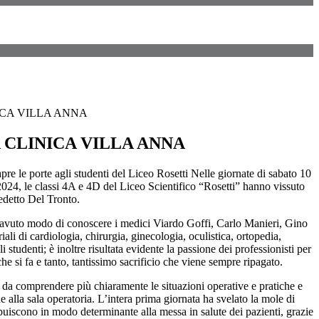
ICA VILLA ANNA
 CLINICA VILLA ANNA
 apre le porte agli studenti del Liceo Rosetti Nelle giornate di sabato 10
2024, le classi 4A e 4D del Liceo Scientifico “Rosetti” hanno vissuto
edetto Del Tronto.
no avuto modo di conoscere i medici Viardo Goffi, Carlo Manieri, Gino
li di cardiologia, chirurgia, ginecologia, oculistica, ortopedia,
studenti; è inoltre risultata evidente la passione dei professionisti per
 che si fa e tanto, tantissimo sacrificio che viene sempre ripagato.
ì da comprendere più chiaramente le situazioni operative e pratiche e
e alla sala operatoria. L’intera prima giornata ha svelato la mole di
buiscono in modo determinante alla messa in salute dei pazienti, grazie