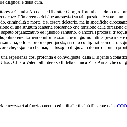
lle diagnosi e della cura.
dottoressa Claudia Anastasi ed il dottor Giorgio Tordini che, dopo una b
pendenze. L'intervento dei due anestesisti su tali questioni è stato ill
do, criminalità o morte, è sì essere deleterio, ma in specifiche circost
ione di una struttura sanitaria spiegando che funzione della direzione a
 l'aspetto organizzativo ed igienico-sanitario, o ancora i processi d’acqui
diopolmonare, fornendo informazioni che un giorno tutti, a prescindere da
a sanitaria, o forse proprio per questo, si sono configurati come una sig
oro che, oggi più che mai, ha bisogno di giovani donne e uomini pronti 
e una esperienza così profonda e coinvolgente, dalla Dirigente Scolastic
issi, Chiara Valeri, all’intero staff della Clinica Villa Anna, che con gra
kie necessari al funzionamento ed utili alle finalità illustrate nella
COO