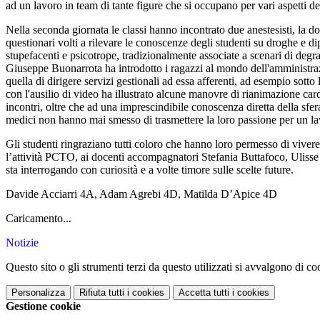
ad un lavoro in team di tante figure che si occupano per vari aspetti de
Nella seconda giornata le classi hanno incontrato due anestesisti, la 
questionari volti a rilevare le conoscenze degli studenti su droghe e di
stupefacenti e psicotrope, tradizionalmente associate a scenari di degra
Giuseppe Buonarrota ha introdotto i ragazzi al mondo dell'amministraz
quella di dirigere servizi gestionali ad essa afferenti, ad esempio sotto
con l'ausilio di video ha illustrato alcune manovre di rianimazione car
incontri, oltre che ad una imprescindibile conoscenza diretta della sfer
medici non hanno mai smesso di trasmettere la loro passione per un lav
Gli studenti ringraziano tutti coloro che hanno loro permesso di viver
l’attività PCTO, ai docenti accompagnatori Stefania Buttafoco, Ulisse Ul
sta interrogando con curiosità e a volte timore sulle scelte future.
Davide Acciarri 4A, Adam Agrebi 4D, Matilda D’Apice 4D
Caricamento...
Notizie
Questo sito o gli strumenti terzi da questo utilizzati si avvalgono di coo
Personalizza
Rifiuta tutti
i cookies
Accetta tutti
i cookies
Gestione cookie