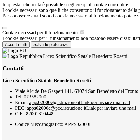
In questa schermata è possibile scegliere quali cookie consentire.
I cookie necessari sono quelli che consentono il funzionamento della pi
Per conoscere quali sono i cookie necessari al funzionamento potete v
Cookie necessari per il funzionamento
I cookie necessari per il funzionamento non possono essere disabilitati.
Accetta tutti
Salva le preferenze
Liceo Scientifico Statale Benedetto Rosetti
Contatti
Liceo Scientifico Statale Benedetto Rosetti
Viale Alcide De Gasperi 141, 63074 San Benedetto del Tronto
Tel:
073582900
Email:
apps02000e@istruzione.it
Link per inviare una mail
PEC:
apps02000e@pec.istruzione.it
Link per inviare una mail
C.F.: 82001310448
Codice Meccanografico: APPS02000E