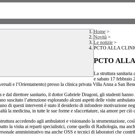
Home
>
Novità
>
Le notizie
>
PCTO ALLA CLIN
PCTO ALLA
La struttura sanitaria
e sabato 17 febbraio 
sali e l’Orientamento) presso la clinica privata Villa Anna a San Ben
e dal direttore sanitario, il dottor Gabriele Dragoni, gli studenti han
 suscitato l’attenzione esplorando alcuni aspetti delle visite ambulatoria
 di questi interventi è stato il desiderio di infondere motivazione negli 
altà la medicina, in tutte le sue forme e sfaccettature, sia amore per ciò
 struttura accedendo agli ambulatori e visionando la strumentazione, cos
atto la visita ai reparti specialistici, come quello di Radiologia, ma anch
 personale amministrativo ma anche OSS e tecnici di laboratori che contri