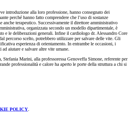
reve introduzione alla loro professione, hanno consegnato dei
uminante perché hanno fatto comprendere che l’uso di sostanze
anze anche terapeutico. Successivamente il direttore amministrativo
mministrativa, organizzata secondo un modello dipartimentale, è
sto e le deliberazioni generali. Infine il cardiologo dr. Alessandro Core
l percorso scelto, potrebbero utilizzare per salvare delle vite. Gli
nificativa esperienza di orientamento. In entrambe le occasioni, i
ad aiutare e salvare altre vite umane.
a, Stefania Marini, alla professoressa Genoveffa Simone, referente per
nde professionalità e calore ha aperto le porte della struttura a chi si
KIE POLICY
.