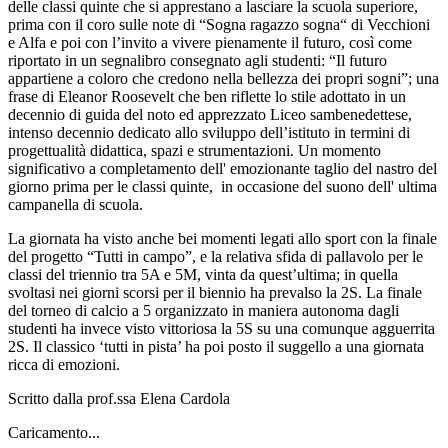
delle classi quinte che si apprestano a lasciare la scuola superiore,
prima con il coro sulle note di “Sogna ragazzo sogna“ di Vecchioni
e Alfa e poi con l’invito a vivere pienamente il futuro, così come
riportato in un segnalibro consegnato agli studenti: “Il futuro
appartiene a coloro che credono nella bellezza dei propri sogni”; una
frase di Eleanor Roosevelt che ben riflette lo stile adottato in un
decennio di guida del noto ed apprezzato Liceo sambenedettese,
intenso decennio dedicato allo sviluppo dell’istituto in termini di
progettualità didattica, spazi e strumentazioni. Un momento
significativo a completamento dell' emozionante taglio del nastro del
giorno prima per le classi quinte, in occasione del suono dell' ultima
campanella di scuola.
La giornata ha visto anche bei momenti legati allo sport con la finale
del progetto “Tutti in campo”, e la relativa sfida di pallavolo per le
classi del triennio tra 5A e 5M, vinta da quest’ultima; in quella
svoltasi nei giorni scorsi per il biennio ha prevalso la 2S. La finale
del torneo di calcio a 5 organizzato in maniera autonoma dagli
studenti ha invece visto vittoriosa la 5S su una comunque agguerrita
2S. Il classico ‘tutti in pista’ ha poi posto il suggello a una giornata
ricca di emozioni.
Scritto dalla prof.ssa Elena Cardola
Caricamento...