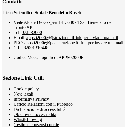
Contatti
Liceo Scientifico Statale Benedetto Rosetti
Viale Alcide De Gasperi 141, 63074 San Benedetto del
Tronto AP
Tel:
073582900
Email:
apps02000e@istruzione.it
Link per inviare una mail
PEC:
apps02000e@pec.istruzione.it
Link per inviare una mail
C.F.: 82001310448
Codice Meccanografico: APPS02000E
Sezione Link Utili
Cookie policy
Note legali
Informativa Privacy
Ufficio Relazioni con il Pubblico
Dichiarazione di accessibilità
Obiettivi di accessibilità
Whistleblowing
Gestione consensi cookie