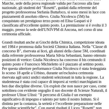
Marche, sede della prova regionale valida per l'accesso alla fase
nazionale, gli studenti del "Rosetti", guidati dalla referente del
progetto professoressa Stefania Buttafoco, si sono messi in luce con
piazzamenti di assoluto rilievo. Giulia Nicolescu (5M) ha
conquistato un prestigioso terzo posto ed Elisa Gaspari si è
classificata all'eccellente quinto posto. La premiazione si è svolta il 3
maggio, presso la sede dell'UNIVPM di Ancona, nel corso di una
cerimonia ufficiale.
Grandi risultati anche ai Giochi della Chimica, competizione ideata
nel 1984 e promossa dalla Società Chimica Italiana. Nella "Classe di
concorso B", riservata ai licei, gli alunni della classe 5M, coordinati
dalla referente professoressa Maria Silvia Sebastiani, hanno ottenuto
posizioni di vertice: Giulia Nicolescu ha concesso il bis centrando il
quinto posto e Francesco Michieletto si è piazzato al settimo posto.
Per questa ulteriore performance Giulia Nicolescu è stata festeggiata
lo scorso 18 aprile a Urbino, durante un'esclusiva cerimonia
riservata agli unici undici studenti selezionati in tutta la regione. La
studentessa è stata così capace di imporsi ai vertici marchigiani in
ben due discipline diverse. Un exploit che non nasce per caso, come
sottolinea con evidente orgoglio il suo docente di Scienze Naturali, il
professor Ulisse Ulissi: "Il percorso di Giulia è un esempio
significativo di impegno e talento per tutto il nostro Istituto. Si è
distinta per la costanza, la serietà e l’eccellente preparazione nelle
discipline scientifiche". Con questi risultati il Liceo "Rosetti" non