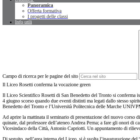
Panoramica
Offerta formativa
I progetti delle classi
Info utili
Campo di ricerca per le pagine del sito
Il Liceo Rosetti conferma la vocazione green
Il Liceo Scientifico Rosetti di San Benedetto del Tronto si conferma ist
4 giugno scorso quando due eventi distinti ma legati dallo stesso spir
Benedetto del Tronto e l’Università Politecnica delle Marche UNIVP
Ad aprire la mattinata il seminario di presentazione del nuovo corso di
quinate, dal professore dell’ateneo Andrea Perna; a fare gli onori di c
Vicesindaco della Città, Antonio Capriotti. Un appuntamento di rilievo,
Di seguito, nell’area interna del Liceo, si è svolta l’inaugurazione del