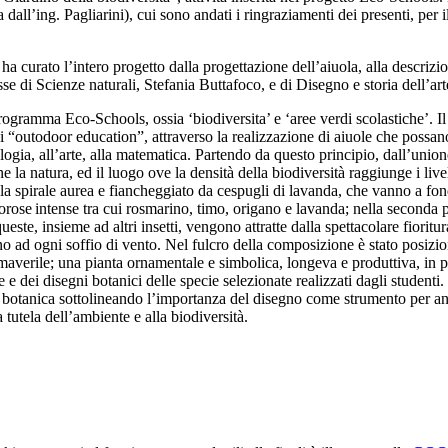
dall’ing. Pagliarini), cui sono andati i ringraziamenti dei presenti, per 
ha curato l’intero progetto dalla progettazione dell’aiuola, alla descriz
asse di Scienze naturali, Stefania Buttafoco, e di Disegno e storia dell’ar
programma Eco-Schools, ossia ‘biodiversita’ e ‘aree verdi scolastiche’. Il 
di “outodoor education”, attraverso la realizzazione di aiuole che possano 
ologia, all’arte, alla matematica. Partendo da questo principio, dall’uni
 la natura, ed il luogo ove la densità della biodiversità raggiunge i livel
 la spirale aurea e fiancheggiato da cespugli di lavanda, che vanno a fon
rose intense tra cui rosmarino, timo, origano e lavanda; nella seconda parte
ueste, insieme ad altri insetti, vengono attratte dalla spettacolare fiorit
muovono ad ogni soffio di vento. Nel fulcro della composizione è stato posiz
primaverile; una pianta ornamentale e simbolica, longeva e produttiva, in 
e dei disegni botanici delle specie selezionate realizzati dagli studenti
e botanica sottolineando l’importanza del disegno come strumento per anal
a tutela dell’ambiente e alla biodiversità.