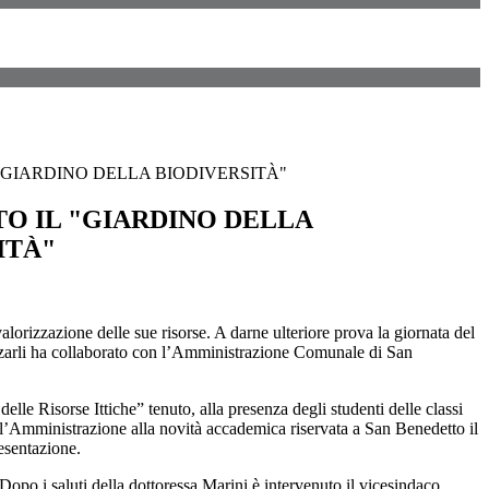
"GIARDINO DELLA BIODIVERSITÀ"
O IL "GIARDINO DELLA
ITÀ"
alorizzazione delle sue risorse. A darne ulteriore prova la giornata del
lizzarli ha collaborato con l’Amministrazione Comunale di San
le Risorse Ittiche” tenuto, alla presenza degli studenti delle classi
dell’Amministrazione alla novità accademica riservata a San Benedetto il
resentazione.
 Dopo i saluti della dottoressa Marini è intervenuto il vicesindaco