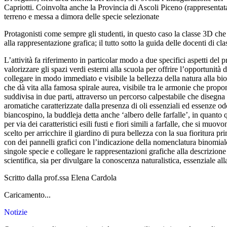
Capriotti. Coinvolta anche la Provincia di Ascoli Piceno (rappresentata 
terreno e messa a dimora delle specie selezionate
Protagonisti come sempre gli studenti, in questo caso la classe 3D che 
alla rappresentazione grafica; il tutto sotto la guida delle docenti di cl
L’attività fa riferimento in particolar modo a due specifici aspetti del 
valorizzare gli spazi verdi esterni alla scuola per offrire l’opportunità 
collegare in modo immediato e visibile la bellezza della natura alla bi
che dà vita alla famosa spirale aurea, visibile tra le armonie che propone
suddivisa in due parti, attraverso un percorso calpestabile che disegna
aromatiche caratterizzate dalla presenza di oli essenziali ed essenze odo
biancospino, la buddleja detta anche ‘albero delle farfalle’, in quanto q
per via dei caratteristici esili fusti e fiori simili a farfalle, che si 
scelto per arricchire il giardino di pura bellezza con la sua fioritura 
con dei pannelli grafici con l’indicazione della nomenclatura binomiale 
singole specie e collegare le rappresentazioni grafiche alla descrizion
scientifica, sia per divulgare la conoscenza naturalistica, essenziale all
Scritto dalla prof.ssa Elena Cardola
Caricamento...
Notizie