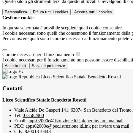
Questo sito o gli strumenti terzi da questo utilizzati si avvalgono di coo
Personalizza
Rifiuta tutti
i cookies
Accetta tutti
i cookies
Gestione cookie
In questa schermata è possibile scegliere quali cookie consentire.
I cookie necessari sono quelli che consentono il funzionamento della pi
Per conoscere quali sono i cookie necessari al funzionamento potete v
Cookie necessari per il funzionamento
I cookie necessari per il funzionamento non possono essere disabilitati.
Accetta tutti
Salva le preferenze
Liceo Scientifico Statale Benedetto Rosetti
Contatti
Liceo Scientifico Statale Benedetto Rosetti
Viale Alcide De Gasperi 141, 63074 San Benedetto del Tronto
Tel:
073582900
Email:
apps02000e@istruzione.it
Link per inviare una mail
PEC:
apps02000e@pec.istruzione.it
Link per inviare una mail
C.F.: 82001310448