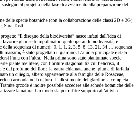
il sostegno al progetto nella fase di avviamento alla preparazione del
ione delle specie botaniche (con la collaborazione delle classi 2D e 2G)
te, Sara Tosti.
progetto “Il disegno della biodiversità” nasce infatti dall’idea di
favorire gli insetti impollinatori quali operai di biodiversità, e
one della sequenza di numeri” 0, 1, 1, 2, 3, 5, 8, 13, 21, 34…, sequenza
li massimi, è stato progettato il giardino. L’aiuola principale è stata
dersi l’una con l’altra. Nella prima sono state piantumate specie
 piante mellifere, con fioriture stagionali tra cui l’elicriso, il
ura e dal profumo dei fiori; la gaura chiamata anche ‘piuma di farfalla’
ionato un ciliegio, albero appartenente alla famiglia delle Rosaceae,
perfetta armonia nella natura. L’allestimento del giardino si completa
. Tramite qrcode è inoltre possibile accedere alle schede botaniche delle
izzare la natura. Un modo sia per offrire supporto all’attività