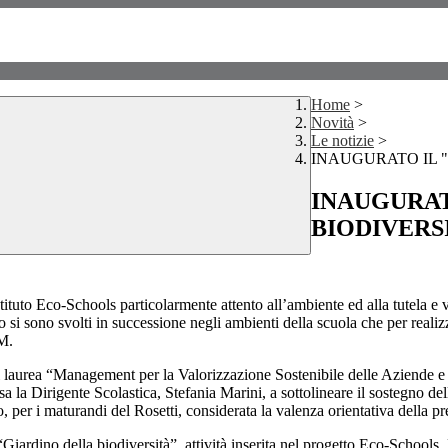
Home
>
Novità
>
Le notizie
>
INAUGURATO IL 
INAUGURAT
BIODIVERS
ituto Eco-Schools particolarmente attento all’ambiente ed alla tutela e v
ito si sono svolti in successione negli ambienti della scuola che per rea
M.
 laurea “Management per la Valorizzazione Sostenibile delle Aziende e del
asa la Dirigente Scolastica, Stefania Marini, a sottolineare il sostegno 
 per i maturandi del Rosetti, considerata la valenza orientativa della p
 “Giardino della biodiversità”, attività inserita nel progetto Eco-Schools.