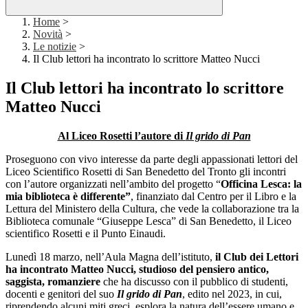
Home
>
Novità
>
Le notizie
>
Il Club lettori ha incontrato lo scrittore Matteo Nucci
Il Club lettori ha incontrato lo scrittore
Matteo Nucci
Al Liceo Rosetti l’autore di
Il grido di Pan
Proseguono con vivo interesse da parte degli appassionati lettori del
Liceo Scientifico Rosetti di San Benedetto del Tronto gli incontri
con l’autore organizzati nell’ambito del progetto “
Officina Lesca: la
mia biblioteca è differente”
, finanziato dal Centro per il Libro e la
Lettura del Ministero della Cultura, che vede la collaborazione tra la
Biblioteca comunale “Giuseppe Lesca” di San Benedetto, il Liceo
scientifico Rosetti e il Punto Einaudi.
Lunedì 18 marzo, nell’Aula Magna dell’istituto,
il Club dei Lettori
ha incontrato Matteo Nucci, studioso del pensiero antico,
saggista, romanziere
che ha discusso con il pubblico di studenti,
docenti e genitori del suo
Il grido di Pan
, edito nel 2023, in cui,
riprendendo alcuni miti greci, esplora la natura dell’essere umano e