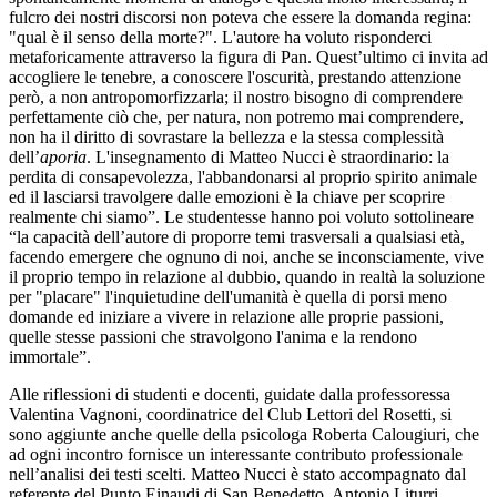
fulcro dei nostri discorsi non poteva che essere la domanda regina:
"qual è il senso della morte?". L'autore ha voluto risponderci
metaforicamente attraverso la figura di Pan. Quest’ultimo ci invita ad
accogliere le tenebre, a conoscere l'oscurità, prestando attenzione
però, a non antropomorfizzarla; il nostro bisogno di comprendere
perfettamente ciò che, per natura, non potremo mai comprendere,
non ha il diritto di sovrastare la bellezza e la stessa complessità
dell’
aporia
. L'insegnamento di Matteo Nucci è straordinario: la
perdita di consapevolezza, l'abbandonarsi al proprio spirito animale
ed il lasciarsi travolgere dalle emozioni è la chiave per scoprire
realmente chi siamo”. Le studentesse hanno poi voluto sottolineare
“la capacità dell’autore di proporre temi trasversali a qualsiasi età,
facendo emergere che ognuno di noi, anche se inconsciamente, vive
il proprio tempo in relazione al dubbio, quando in realtà la soluzione
per "placare" l'inquietudine dell'umanità è quella di porsi meno
domande ed iniziare a vivere in relazione alle proprie passioni,
quelle stesse passioni che stravolgono l'anima e la rendono
immortale”.
Alle riflessioni di studenti e docenti, guidate dalla professoressa
Valentina Vagnoni, coordinatrice del Club Lettori del Rosetti, si
sono aggiunte anche quelle della psicologa Roberta Calougiuri, che
ad ogni incontro fornisce un interessante contributo professionale
nell’analisi dei testi scelti. Matteo Nucci è stato accompagnato dal
referente del Punto Einaudi di San Benedetto, Antonio Liturri.