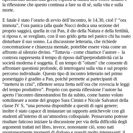
la riflessione che questo continua a fare su di sé, sulla vita e sulla
morte.
E fatale è stato l’orario di avvio dell’incontro, le 14.30, cioè l’ “ora
immota”, l’ora panica (alla quale Nucci dedica una sezione del
proprio saggio), quella in cui Pan, il dio della Natura e della fertilità,
si riposa e, se svegliato, con il suo grido getta nel panico chi ha osato
disturbare il suo sonno. La discussione letteraria, che richiede
concentrazione e chiarezza mentale, potrebbe essere vista come un
affronto al silenzio divino. “Tuttavia - come chiarisce l’autore -
la
controra rappresenta il tempo di riposo dall'iperproduttività cui la
società moderna è soggetta. È un tempo di "otium" che consente di
affrontare questioni profonde, di interrogarsi sulla vita e sul proprio
percorso individuale. Questo tipo di incontro letterario nel primo
pomeriggio è gradito a Pan, poiché permette ai partecipanti di
“mettersi in crisi”, riflettere senza fretta nell’ora che rovescia le leggi
del tempo produttivo”. Proprio con questa riflessione l’autore ha
aperto l’incontro dimostrandosi fin da subito, come hanno voluto
sottolineare a nome del gruppo Sara Cimini e Nicole Salvatori della
classe IV S, “una persona disponibile a quesiti di ogni genere;
inoltre è stato capace di instaurare un rapporto amichevole con gli
studenti all’interno di un’atmosfera colloquiale. Pensavamo potesse
risultare faticoso iniziare la discussione per via della difficoltà degli
argomenti trattati nel libro, invece, nonostante ciò, sono nati
spontaneamente momenti di dialogo e quesiti molto interessanti; il