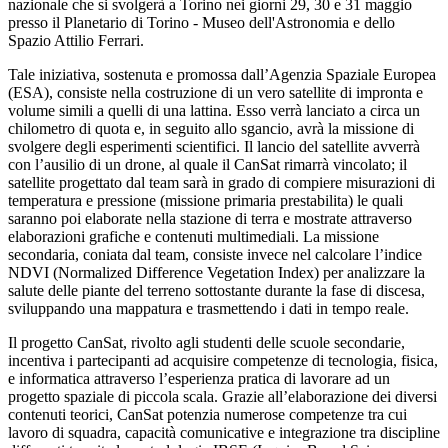
nazionale che si svolgerà a Torino nei giorni 29, 30 e 31 maggio
presso il Planetario di Torino - Museo dell'Astronomia e dello
Spazio Attilio Ferrari.
Tale iniziativa, sostenuta e promossa dall’Agenzia Spaziale Europea
(ESA), consiste nella costruzione di un vero satellite di impronta e
volume simili a quelli di una lattina. Esso verrà lanciato a circa un
chilometro di quota e, in seguito allo sgancio, avrà la missione di
svolgere degli esperimenti scientifici. Il lancio del satellite avverrà
con l’ausilio di un drone, al quale il CanSat rimarrà vincolato; il
satellite progettato dal team sarà in grado di compiere misurazioni di
temperatura e pressione (missione primaria prestabilita) le quali
saranno poi elaborate nella stazione di terra e mostrate attraverso
elaborazioni grafiche e contenuti multimediali. La missione
secondaria, coniata dal team, consiste invece nel calcolare l’indice
NDVI (Normalized Difference Vegetation Index) per analizzare la
salute delle piante del terreno sottostante durante la fase di discesa,
sviluppando una mappatura e trasmettendo i dati in tempo reale.
Il progetto CanSat, rivolto agli studenti delle scuole secondarie,
incentiva i partecipanti ad acquisire competenze di tecnologia, fisica,
e informatica attraverso l’esperienza pratica di lavorare ad un
progetto spaziale di piccola scala. Grazie all’elaborazione dei diversi
contenuti teorici, CanSat potenzia numerose competenze tra cui
lavoro di squadra, capacità comunicative e integrazione tra discipline