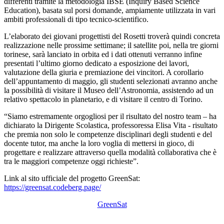
differenti tramite la metodologia IBSE (Inquiry Based Science
Education), basata sul porsi domande, ampiamente utilizzata in vari
ambiti professionali di tipo tecnico-scientifico.
L’elaborato dei giovani progettisti del Rosetti troverà quindi concreta
realizzazione nelle prossime settimane; il satellite poi, nella tre giorni
torinese, sarà lanciato in orbita ed i dati ottenuti verranno infine
presentati l’ultimo giorno dedicato a esposizione dei lavori,
valutazione della giuria e premiazione dei vincitori. A corollario
dell’appuntamento di maggio, gli studenti selezionati avranno anche
la possibilità di visitare il Museo dell’Astronomia, assistendo ad un
relativo spettacolo in planetario, e di visitare il centro di Torino.
“Siamo estremamente orgogliosi per il risultato del nostro team – ha
dichiarato la Dirigente Scolastica, professoressa Elisa Vita - risultato
che premia non solo le competenze disciplinari degli studenti e del
docente tutor, ma anche la loro voglia di mettersi in gioco, di
progettare e realizzare attraverso quella modalità collaborativa che è
tra le maggiori competenze oggi richieste”.
Link al sito ufficiale del progetto GreenSat:
https://greensat.codeberg.page/
GreenSat