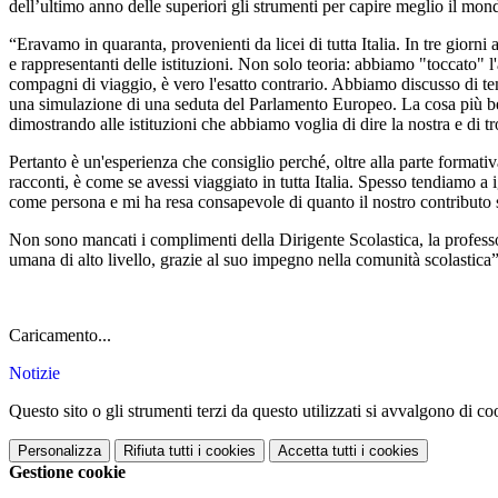
dell’ultimo anno delle superiori gli strumenti per capire meglio il mond
“Eravamo in quaranta, provenienti da licei di tutta Italia. In tre giorn
e rappresentanti delle istituzioni. Non solo teoria: abbiamo "toccato" l
compagni di viaggio, è vero l'esatto contrario. Abbiamo discusso di temi 
una simulazione di una seduta del Parlamento Europeo. La cosa più be
dimostrando alle istituzioni che abbiamo voglia di dire la nostra e di t
Pertanto è un'esperienza che consiglio perché, oltre alla parte formativa
racconti, è come se avessi viaggiato in tutta Italia. Spesso tendiamo a
come persona e mi ha resa consapevole di quanto il nostro contributo s
Non sono mancati i complimenti della Dirigente Scolastica, la professo
umana di alto livello, grazie al suo impegno nella comunità scolastica”
Caricamento...
Notizie
Questo sito o gli strumenti terzi da questo utilizzati si avvalgono di coo
Personalizza
Rifiuta tutti
i cookies
Accetta tutti
i cookies
Gestione cookie