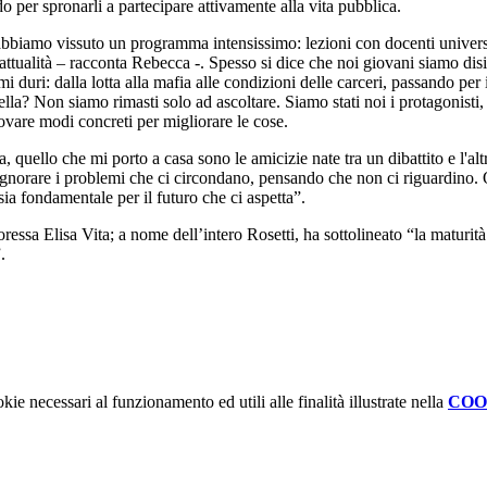
o per spronarli a partecipare attivamente alla vita pubblica.
i abbiamo vissuto un programma intensissimo: lezioni con docenti universi
'attualità – racconta Rebecca -. Spesso si dice che noi giovani siamo disin
duri: dalla lotta alla mafia alle condizioni delle carceri, passando per i 
lla? Non siamo rimasti solo ad ascoltare. Siamo stati noi i protagonis
rovare modi concreti per migliorare le cose.
, quello che mi porto a casa sono le amicizie nate tra un dibattito e l'alt
 ignorare i problemi che ci circondano, pensando che non ci riguardino. Q
ia fondamentale per il futuro che ci aspetta”.
ressa Elisa Vita; a nome dell’intero Rosetti, ha sottolineato “la maturit
.
kie necessari al funzionamento ed utili alle finalità illustrate nella
COO