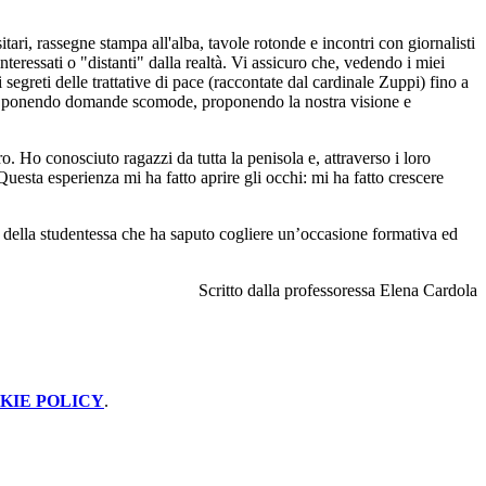
tari, rassegne stampa all'alba, tavole rotonde e incontri con giornalisti
teressati o "distanti" dalla realtà. Vi assicuro che, vedendo i miei
segreti delle trattative di pace (raccontate dal cardinale Zuppi) fino a
ti, ponendo domande scomode, proponendo la nostra visione e
ro. Ho conosciuto ragazzi da tutta la penisola e, attraverso i loro
uesta esperienza mi ha fatto aprire gli occhi: mi ha fatto crescere
à della studentessa che ha saputo cogliere un’occasione formativa ed
Scritto dalla professoressa Elena Cardola
KIE POLICY
.