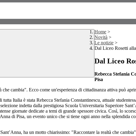
Home
>
Novità
>
Le notizie
>
Dal Liceo Rosetti all
Dal Liceo Ros
Rebecca Stefania Co
Pisa
à che cambia". Ecco come un'esperienza di cittadinanza attiva può aprire
di tutta Italia è stata Rebecca Stefania Constantinescu, attuale studentes
selezione indetta dalla prestigiosa Scuola Universitaria Superiore Sant’
 intense giornate dedicate a temi di grande spessore civica. Così, lo scor
nna di Pisa, un evento unico che si tiene ogni anno nella splendida cor
 del Sant’Anna, ha un motto chiarissimo: "Raccontare la realtà che cambi