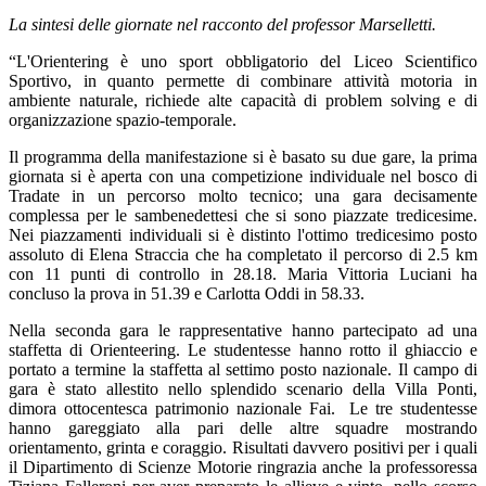
La sintesi delle giornate nel racconto del professor Marselletti.
“L'Orientering è uno sport obbligatorio del Liceo Scientifico
Sportivo, in quanto permette di combinare attività motoria in
ambiente naturale, richiede alte capacità di problem solving e di
organizzazione spazio-temporale.
Il programma della manifestazione si è basato su due gare, la prima
giornata si è aperta con una competizione individuale nel bosco di
Tradate in un percorso molto tecnico; una gara decisamente
complessa per le sambenedettesi che si sono piazzate tredicesime.
Nei piazzamenti individuali si è distinto l'ottimo tredicesimo posto
assoluto di Elena Straccia che ha completato il percorso di 2.5 km
con 11 punti di controllo in 28.18. Maria Vittoria Luciani ha
concluso la prova in 51.39 e Carlotta Oddi in 58.33.
Nella seconda gara le rappresentative hanno partecipato ad una
staffetta di Orienteering. Le studentesse hanno rotto il ghiaccio e
portato a termine la staffetta al settimo posto nazionale. Il campo di
gara è stato allestito nello splendido scenario della Villa Ponti,
dimora ottocentesca patrimonio nazionale Fai.
Le tre studentesse
hanno gareggiato alla pari delle altre squadre mostrando
orientamento, grinta e coraggio. Risultati davvero positivi per i quali
il Dipartimento di Scienze Motorie ringrazia anche la professoressa