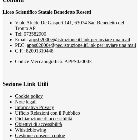
Liceo Scientifico Statale Benedetto Rosetti
Viale Alcide De Gasperi 141, 63074 San Benedetto del
Tronto AP
Tel:
073582900
Email:
apps02000e@istruzione.it
Link per inviare una mail
PEC:
apps02000e@pec.istruzione.it
Link per inviare una mail
C.F.: 82001310448
Codice Meccanografico: APPS02000E
Sezione Link Utili
Cookie policy
Note legali
Informativa Privacy
Ufficio Relazioni con il Pubblico
Dichiarazione di accessibilità
Obiettivi di accessibilità
Whistleblowing
Gestione consensi cookie