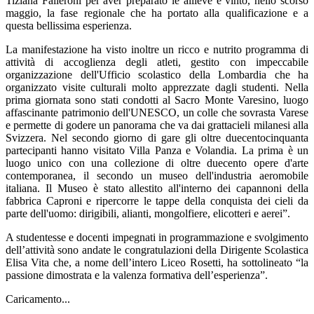
Tiziana Falleroni per aver preparato le allieve e vinto, nello scorso
maggio, la fase regionale che ha portato alla qualificazione e a
questa bellissima esperienza.
La manifestazione ha visto inoltre un ricco e nutrito programma di
attività di accoglienza degli atleti, gestito con impeccabile
organizzazione dell'Ufficio scolastico della Lombardia che ha
organizzato visite culturali molto apprezzate dagli studenti. Nella
prima giornata sono stati condotti al Sacro Monte Varesino, luogo
affascinante patrimonio dell'UNESCO, un colle che sovrasta Varese
e permette di godere un panorama che va dai grattacieli milanesi alla
Svizzera. Nel secondo giorno di gare gli oltre duecentocinquanta
partecipanti hanno visitato Villa Panza e Volandia. La prima è un
luogo unico con una collezione di oltre duecento opere d'arte
contemporanea, il secondo un museo dell'industria aeromobile
italiana. Il Museo è stato allestito all'interno dei capannoni della
fabbrica Caproni e ripercorre le tappe della conquista dei cieli da
parte dell'uomo: dirigibili, alianti, mongolfiere, elicotteri e aerei”.
A studentesse e docenti impegnati in programmazione e svolgimento
dell’attività sono andate le congratulazioni della Dirigente Scolastica
Elisa Vita che, a nome dell’intero Liceo Rosetti, ha sottolineato “la
passione dimostrata e la valenza formativa dell’esperienza”.
Caricamento...