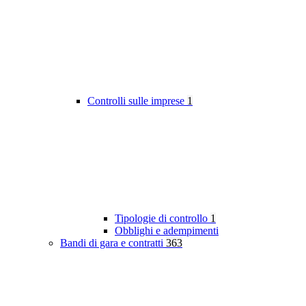
Controlli sulle imprese
1
Tipologie di controllo
1
Obblighi e adempimenti
Bandi di gara e contratti
363