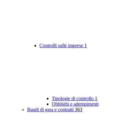
Controlli sulle imprese
1
Tipologie di controllo
1
Obblighi e adempimenti
Bandi di gara e contratti
363