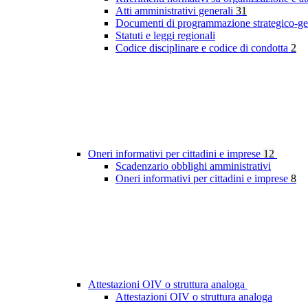
Atti amministrativi generali
31
Documenti di programmazione strategico-ge
Statuti e leggi regionali
Codice disciplinare e codice di condotta
2
Oneri informativi per cittadini e imprese
12
Scadenzario obblighi amministrativi
Oneri informativi per cittadini e imprese
8
Attestazioni OIV o struttura analoga
Attestazioni OIV o struttura analoga