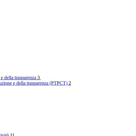
 e della trasparenza
3
rruzione e della trasparenza (PTPCT)
2
tività
11