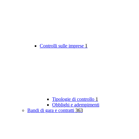
Controlli sulle imprese
1
Tipologie di controllo
1
Obblighi e adempimenti
Bandi di gara e contratti
363