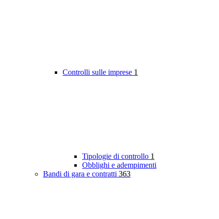
Controlli sulle imprese
1
Tipologie di controllo
1
Obblighi e adempimenti
Bandi di gara e contratti
363