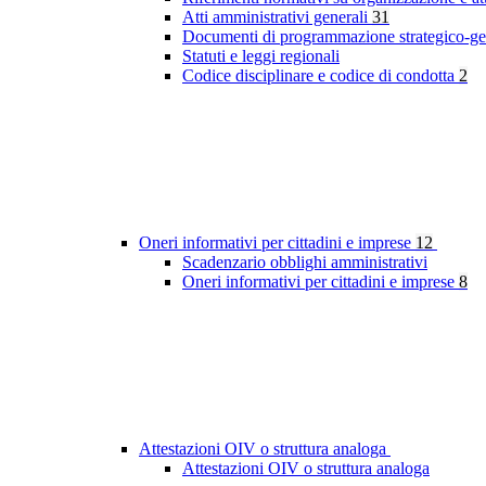
Atti amministrativi generali
31
Documenti di programmazione strategico-ge
Statuti e leggi regionali
Codice disciplinare e codice di condotta
2
Oneri informativi per cittadini e imprese
12
Scadenzario obblighi amministrativi
Oneri informativi per cittadini e imprese
8
Attestazioni OIV o struttura analoga
Attestazioni OIV o struttura analoga