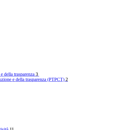
 e della trasparenza
3
rruzione e della trasparenza (PTPCT)
2
tività
11