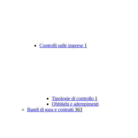
Controlli sulle imprese
1
Tipologie di controllo
1
Obblighi e adempimenti
Bandi di gara e contratti
363