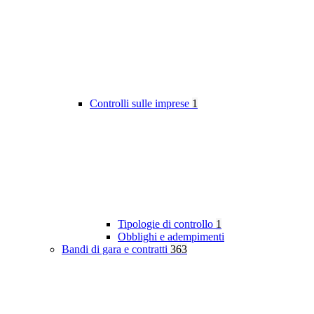
Controlli sulle imprese
1
Tipologie di controllo
1
Obblighi e adempimenti
Bandi di gara e contratti
363