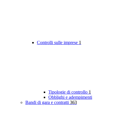
Controlli sulle imprese
1
Tipologie di controllo
1
Obblighi e adempimenti
Bandi di gara e contratti
363