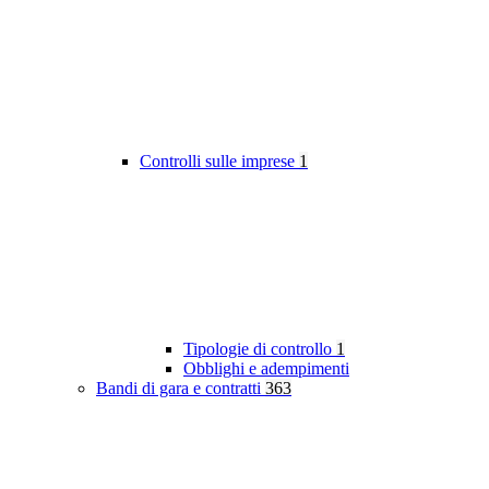
Controlli sulle imprese
1
Tipologie di controllo
1
Obblighi e adempimenti
Bandi di gara e contratti
363