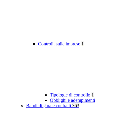
Controlli sulle imprese
1
Tipologie di controllo
1
Obblighi e adempimenti
Bandi di gara e contratti
363