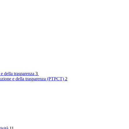
 e della trasparenza
3
rruzione e della trasparenza (PTPCT)
2
tività
11