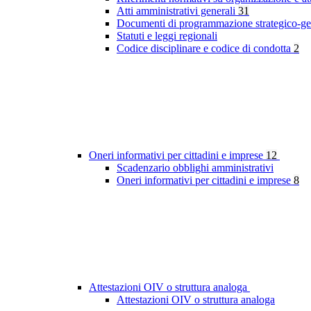
Atti amministrativi generali
31
Documenti di programmazione strategico-ge
Statuti e leggi regionali
Codice disciplinare e codice di condotta
2
Oneri informativi per cittadini e imprese
12
Scadenzario obblighi amministrativi
Oneri informativi per cittadini e imprese
8
Attestazioni OIV o struttura analoga
Attestazioni OIV o struttura analoga