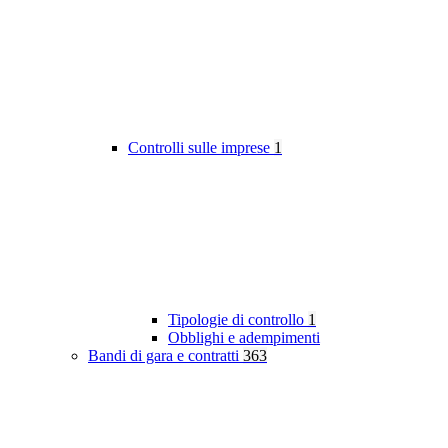
Controlli sulle imprese
1
Tipologie di controllo
1
Obblighi e adempimenti
Bandi di gara e contratti
363