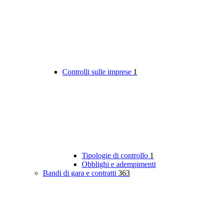
Controlli sulle imprese
1
Tipologie di controllo
1
Obblighi e adempimenti
Bandi di gara e contratti
363