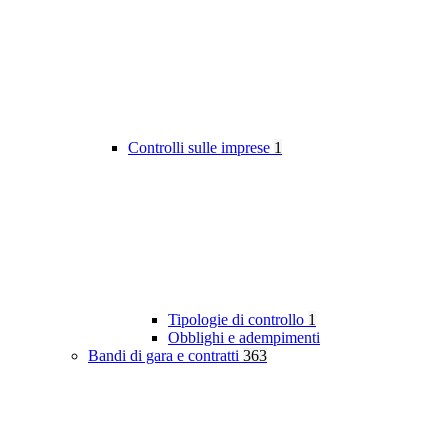
Controlli sulle imprese
1
Tipologie di controllo
1
Obblighi e adempimenti
Bandi di gara e contratti
363