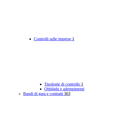
Controlli sulle imprese
1
Tipologie di controllo
1
Obblighi e adempimenti
Bandi di gara e contratti
363