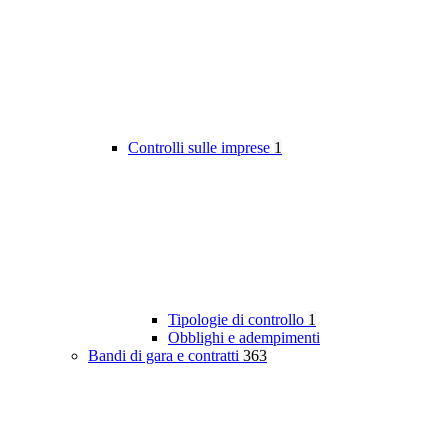
Controlli sulle imprese
1
Tipologie di controllo
1
Obblighi e adempimenti
Bandi di gara e contratti
363