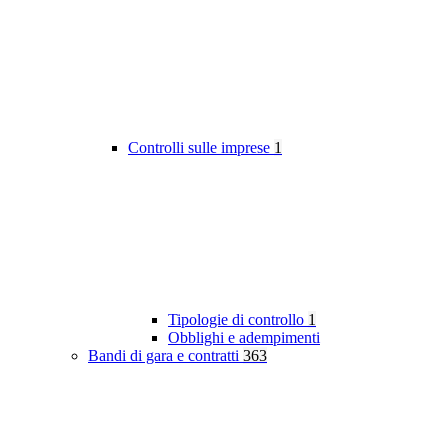
Controlli sulle imprese
1
Tipologie di controllo
1
Obblighi e adempimenti
Bandi di gara e contratti
363