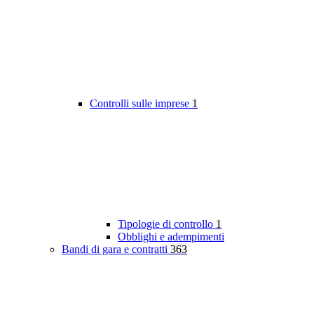
Controlli sulle imprese
1
Tipologie di controllo
1
Obblighi e adempimenti
Bandi di gara e contratti
363