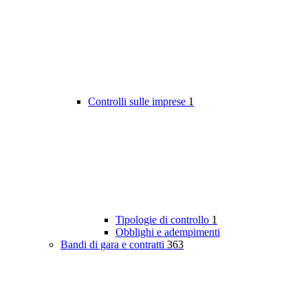
Controlli sulle imprese
1
Tipologie di controllo
1
Obblighi e adempimenti
Bandi di gara e contratti
363