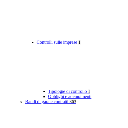
Controlli sulle imprese
1
Tipologie di controllo
1
Obblighi e adempimenti
Bandi di gara e contratti
363