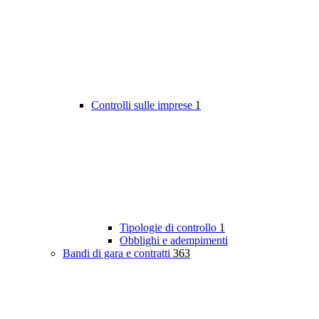
Controlli sulle imprese
1
Tipologie di controllo
1
Obblighi e adempimenti
Bandi di gara e contratti
363