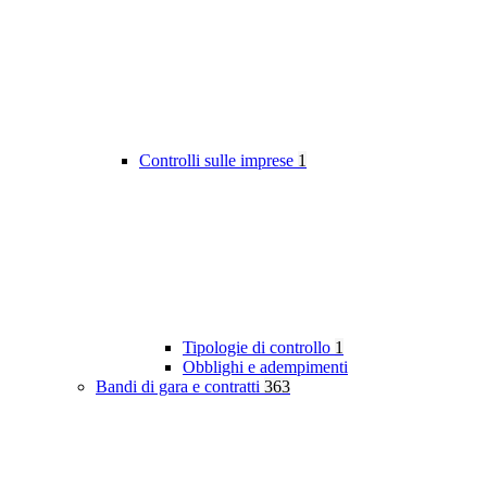
Controlli sulle imprese
1
Tipologie di controllo
1
Obblighi e adempimenti
Bandi di gara e contratti
363