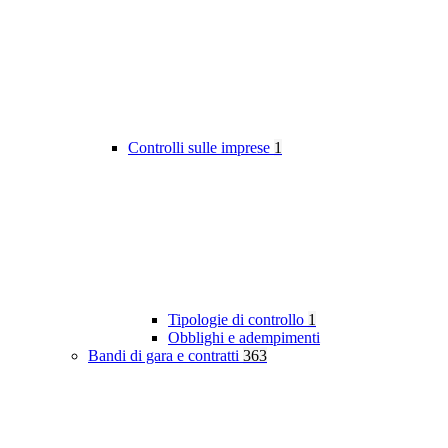
Controlli sulle imprese
1
Tipologie di controllo
1
Obblighi e adempimenti
Bandi di gara e contratti
363