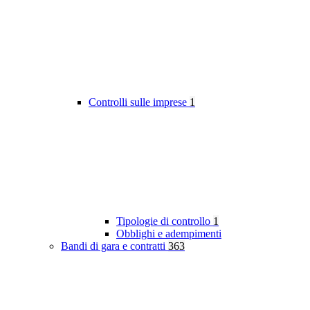
Controlli sulle imprese
1
Tipologie di controllo
1
Obblighi e adempimenti
Bandi di gara e contratti
363