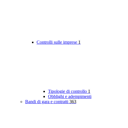
Controlli sulle imprese
1
Tipologie di controllo
1
Obblighi e adempimenti
Bandi di gara e contratti
363