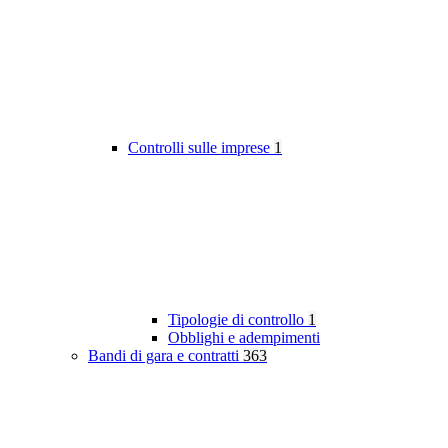
Controlli sulle imprese
1
Tipologie di controllo
1
Obblighi e adempimenti
Bandi di gara e contratti
363